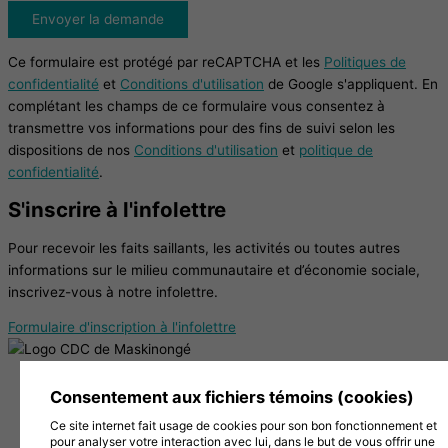
Envoyer la demande
Ce formulaire est protégé par reCAPTCHA et les
Politiques de
confidentialité
et
Conditions d'utilisation
de Google s'appliquent. En
complétant les champs de ce formulaire vous consentez à
transmettre vos informations pour des fins de suivi selon les
dispositions de nos
Conditions d'utilisation
et
politique de
confidentialité
.
S'inscrire à l'infolettre
Pour recevoir les faits saillants, les activités ou toutes autres
informations sur le milieu communautaire et d’économie sociale,
inscrivez-vous à notre infolettre.
Formulaire d'inscription à l'infolettre
38, Chemin de la Grande Carrière, Louiseville (Québec)
Consentement aux fichiers témoins (cookies)
J5V 2J7
Ce site internet fait usage de cookies pour son bon fonctionnement et
819 228-1096
pour analyser votre interaction avec lui, dans le but de vous offrir une