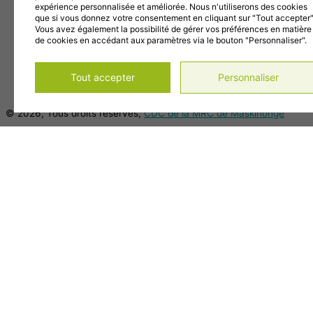
info@cdc-maski.qc.ca
expérience personnalisée et améliorée. Nous n'utiliserons des cookies
Suivez-nous sur Facebook!
que si vous donnez votre consentement en cliquant sur "Tout accepter"
Vous avez également la possibilité de gérer vos préférences en matière
Abonnez-vous à notre compte Instagram!
de cookies en accédant aux paramètres via le bouton "Personnaliser".
Abonnez-vous à notre chaîne YouTube!
Gérer mes témoins (cookies)
Tout accepter
Personnaliser
Conditions d’utilisation et politique de confidentialité
© 2026, Tous droits réservés,
CDC de la MRC de Maskinongé
DESIGN
+
WEB
+
HÉBERGEMENT
Main Menu
Accueil
À propos
Notre histoire
Mission, vision et objectifs
Membres du C.A.
Notre équipe