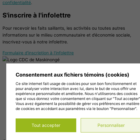
confidentialité
.
S'inscrire à l'infolettre
Pour recevoir les faits saillants, les activités ou toutes autres
informations sur le milieu communautaire et d’économie sociale,
inscrivez-vous à notre infolettre.
Formulaire d'inscription à l'infolettre
38, Chemin de la Grande Carrière, Louiseville (Québec)
Consentement aux fichiers témoins (cookies)
J5V 2J7
Ce site internet fait usage de cookies pour son bon fonctionnement et
819 228-1096
pour analyser votre interaction avec lui, dans le but de vous offrir une
info@cdc-maski.qc.ca
expérience personnalisée et améliorée. Nous n'utiliserons des cookies
Suivez-nous sur Facebook!
que si vous donnez votre consentement en cliquant sur "Tout accepter"
Vous avez également la possibilité de gérer vos préférences en matière
Abonnez-vous à notre compte Instagram!
de cookies en accédant aux paramètres via le bouton "Personnaliser".
Abonnez-vous à notre chaîne YouTube!
Gérer mes témoins (cookies)
Tout accepter
Personnaliser
Conditions d’utilisation et politique de confidentialité