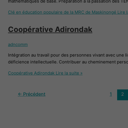
mathématiques de base. Préparation à la passation des TE
Clé en éducation populaire de la MRC de Maskinongé
Lire l
Coopérative Adirondak
adncomm
Intégration au travail pour des personnes vivant avec une l
déficience intellectuelle. Contribuer au cheminement person
Coopérative Adirondak
Lire la suite »
←
Précédent
1
2