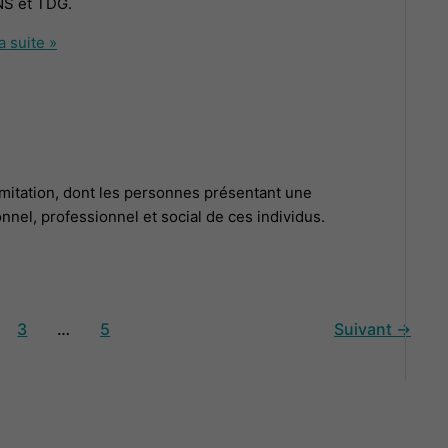
NS et TDG.
a suite »
imitation, dont les personnes présentant une
nel, professionnel et social de ces individus.
3
…
5
Suivant
→