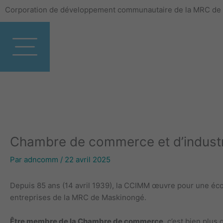
Aller
Corporation de développement communautaire de la MRC de
au
contenu
Chambre de commerce et d’indust
Par
adncomm
/
22 avril 2025
Depuis 85 ans (14 avril 1939), la CCIMM œuvre pour une écon
entreprises de la MRC de Maskinongé.
Être membre de la Chambre de commerce
, c’est bien plus