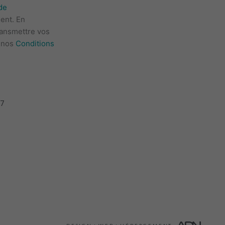
de
ent. En
ransmettre vos
e nos
Conditions
J7