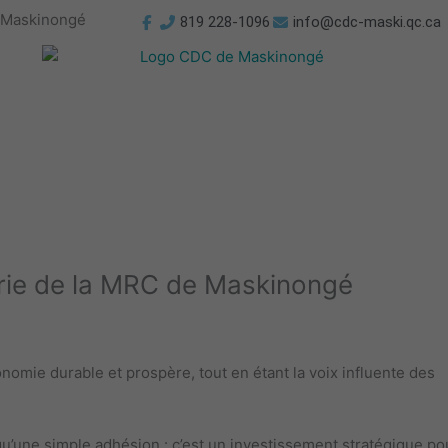
 Maskinongé
819 228-1096
info@cdc-maski.qc.ca
rie de la MRC de Maskinongé
omie durable et prospère, tout en étant la voix influente des
 qu’une simple adhésion : c’est un investissement stratégique po