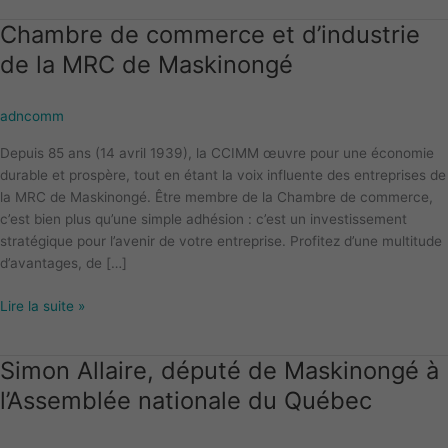
Chambre de commerce et d’industrie
Chambre
de
de la MRC de Maskinongé
commerce
et
adncomm
d’industrie
de
Depuis 85 ans (14 avril 1939), la CCIMM œuvre pour une économie
la
durable et prospère, tout en étant la voix influente des entreprises de
MRC
la MRC de Maskinongé. Être membre de la Chambre de commerce,
de
c’est bien plus qu’une simple adhésion : c’est un investissement
Maskinongé
stratégique pour l’avenir de votre entreprise. Profitez d’une multitude
d’avantages, de […]
Lire la suite »
Simon Allaire, député de Maskinongé à
Simon
Allaire,
l’Assemblée nationale du Québec
député
de