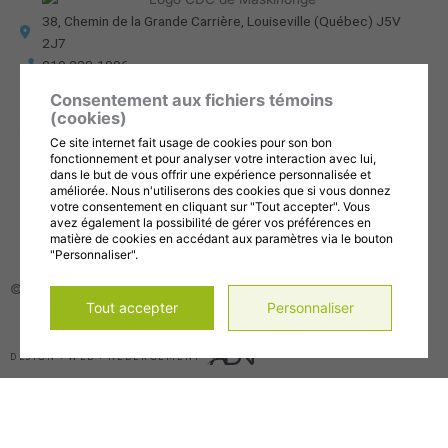
38, Chemin de la Grande Carrière, Louiseville (Québec) J5V
2J7
819 228-1096
info@cdc-maski.qc.ca
Consentement aux fichiers témoins
Suivez-nous sur Facebook!
(cookies)
Abonnez-vous à notre compte Instagram!
Ce site internet fait usage de cookies pour son bon
Abonnez-vous à notre chaîne YouTube!
fonctionnement et pour analyser votre interaction avec lui,
dans le but de vous offrir une expérience personnalisée et
améliorée. Nous n'utiliserons des cookies que si vous donnez
Gérer mes témoins (cookies)
votre consentement en cliquant sur "Tout accepter". Vous
Conditions d’utilisation et politique de confidentialité
avez également la possibilité de gérer vos préférences en
matière de cookies en accédant aux paramètres via le bouton
"Personnaliser".
© 2026, Tous droits réservés,
CDC de la MRC de Maskinongé
Tout accepter
Personnaliser
DESIGN
+
WEB
+
HÉBERGEMENT