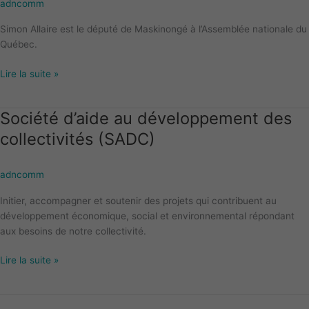
adncomm
Maskinongé
à
Simon Allaire est le député de Maskinongé à l’Assemblée nationale du
l’Assemblée
Québec.
nationale
du
Lire la suite »
Québec
Société d’aide au développement des
Société
d’aide
collectivités (SADC)
au
développement
adncomm
des
collectivités
Initier, accompagner et soutenir des projets qui contribuent au
(SADC)
développement économique, social et environnemental répondant
aux besoins de notre collectivité.
Lire la suite »