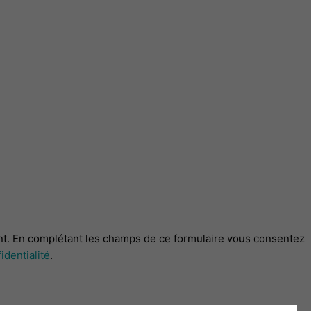
t. En complétant les champs de ce formulaire vous consentez
identialité
.