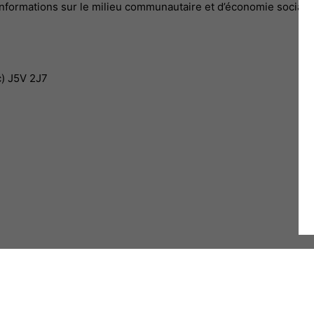
s informations sur le milieu communautaire et d’économie sociale,
c) J5V 2J7