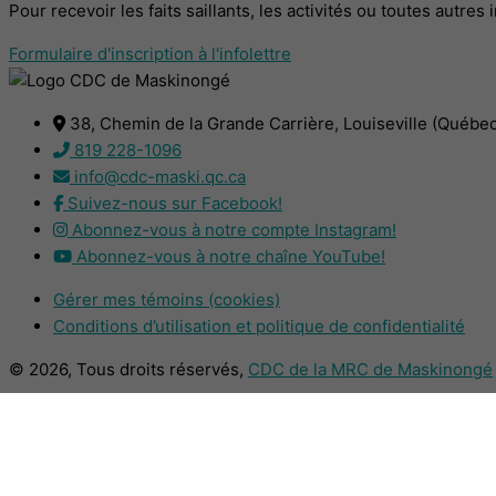
Pour recevoir les faits saillants, les activités ou toutes autre
Formulaire d'inscription à l'infolettre
38, Chemin de la Grande Carrière, Louiseville (Québe
819 228-1096
info@cdc-maski.qc.ca
Suivez-nous sur Facebook!
Abonnez-vous à notre compte Instagram!
Abonnez-vous à notre chaîne YouTube!
Gérer mes témoins (cookies)
Conditions d’utilisation et politique de confidentialité
© 2026, Tous droits réservés,
CDC de la MRC de Maskinongé
DESIGN
+
WEB
+
HÉBERGEMENT