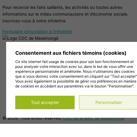
Pour recevoir les faits saillants, les activités ou toutes autres
informations sur le milieu communautaire et d’économie sociale,
inscrivez-vous à notre infolettre.
Formulaire d'inscription à l'infolettre
38, Chemin de la Grande Carrière, Louiseville (Québec)
Consentement aux fichiers témoins (cookies)
J5V 2J7
Ce site internet fait usage de cookies pour son bon fonctionnement et
819 228-1096
pour analyser votre interaction avec lui, dans le but de vous offrir une
info@cdc-maski.qc.ca
expérience personnalisée et améliorée. Nous n'utiliserons des cookies
Suivez-nous sur Facebook!
que si vous donnez votre consentement en cliquant sur "Tout accepter"
Vous avez également la possibilité de gérer vos préférences en matière
Abonnez-vous à notre compte Instagram!
de cookies en accédant aux paramètres via le bouton "Personnaliser".
Abonnez-vous à notre chaîne YouTube!
Gérer mes témoins (cookies)
Tout accepter
Personnaliser
Conditions d’utilisation et politique de confidentialité
© 2026, Tous droits réservés,
CDC de la MRC de Maskinongé
DESIGN
+
WEB
+
HÉBERGEMENT