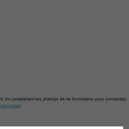
t. En complétant les champs de ce formulaire vous consentez
identialité
.