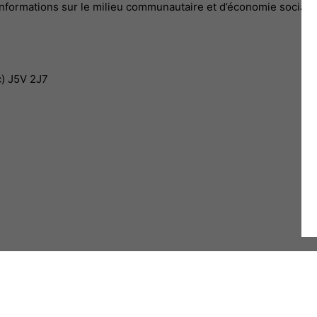
s informations sur le milieu communautaire et d’économie sociale,
c) J5V 2J7