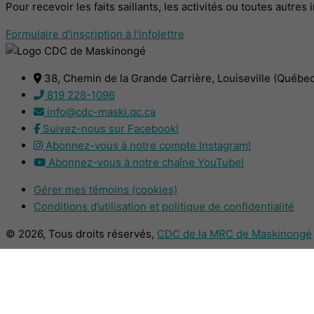
Pour recevoir les faits saillants, les activités ou toutes autre
Formulaire d'inscription à l'infolettre
38, Chemin de la Grande Carrière, Louiseville (Québe
819 228-1096
info@cdc-maski.qc.ca
Suivez-nous sur Facebook!
Abonnez-vous à notre compte Instagram!
Abonnez-vous à notre chaîne YouTube!
Gérer mes témoins (cookies)
Conditions d’utilisation et politique de confidentialité
© 2026, Tous droits réservés,
CDC de la MRC de Maskinongé
DESIGN
+
WEB
+
HÉBERGEMENT