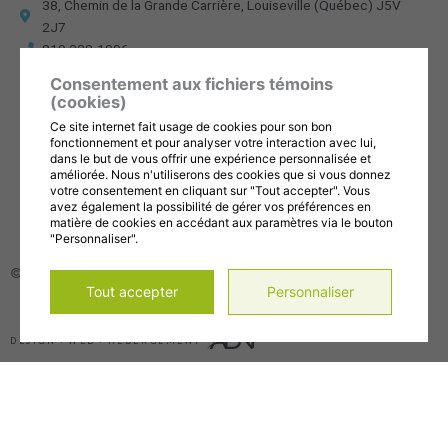
38, Chemin de la Grande Carrière, Louiseville (Québec) J5V
2J7
819 228-1096
info@cdc-maski.qc.ca
Consentement aux fichiers témoins
Suivez-nous sur Facebook!
(cookies)
Abonnez-vous à notre compte Instagram!
Ce site internet fait usage de cookies pour son bon
Abonnez-vous à notre chaîne YouTube!
fonctionnement et pour analyser votre interaction avec lui,
dans le but de vous offrir une expérience personnalisée et
améliorée. Nous n'utiliserons des cookies que si vous donnez
Gérer mes témoins (cookies)
votre consentement en cliquant sur "Tout accepter". Vous
Conditions d’utilisation et politique de confidentialité
avez également la possibilité de gérer vos préférences en
matière de cookies en accédant aux paramètres via le bouton
"Personnaliser".
© 2026, Tous droits réservés,
CDC de la MRC de Maskinongé
Tout accepter
Personnaliser
DESIGN
+
WEB
+
HÉBERGEMENT