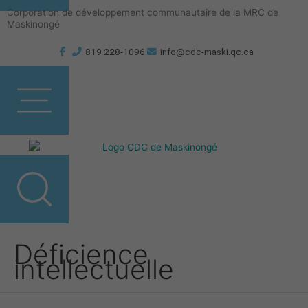
Aller
Corporation de développement communautaire de la MRC de
au
Maskinongé
contenu
819 228-1096
info@cdc-maski.qc.ca
Déficience
intellectuelle
Semaine