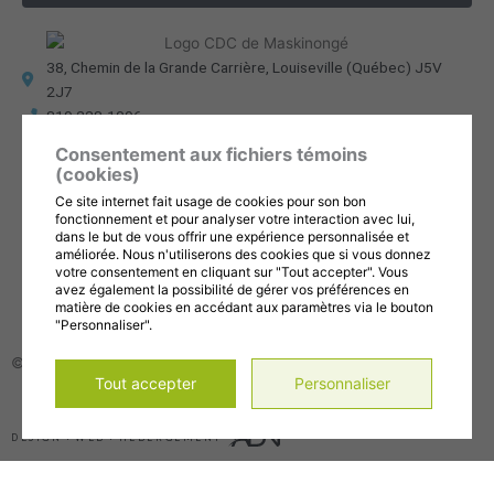
38, Chemin de la Grande Carrière, Louiseville (Québec) J5V
2J7
819 228-1096
info@cdc-maski.qc.ca
Consentement aux fichiers témoins
Suivez-nous sur Facebook!
(cookies)
Abonnez-vous à notre compte Instagram!
Ce site internet fait usage de cookies pour son bon
Abonnez-vous à notre chaîne YouTube!
fonctionnement et pour analyser votre interaction avec lui,
dans le but de vous offrir une expérience personnalisée et
améliorée. Nous n'utiliserons des cookies que si vous donnez
Gérer mes témoins (cookies)
votre consentement en cliquant sur "Tout accepter". Vous
Conditions d’utilisation et politique de confidentialité
avez également la possibilité de gérer vos préférences en
matière de cookies en accédant aux paramètres via le bouton
"Personnaliser".
© 2026, Tous droits réservés,
CDC de la MRC de Maskinongé
Tout accepter
Personnaliser
DESIGN
+
WEB
+
HÉBERGEMENT