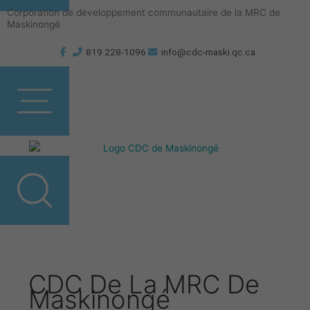
Aller
Corporation de développement communautaire de la MRC de
au
Maskinongé
contenu
819 228-1096
info@cdc-maski.qc.ca
CDC De La MRC De
Maskinongé