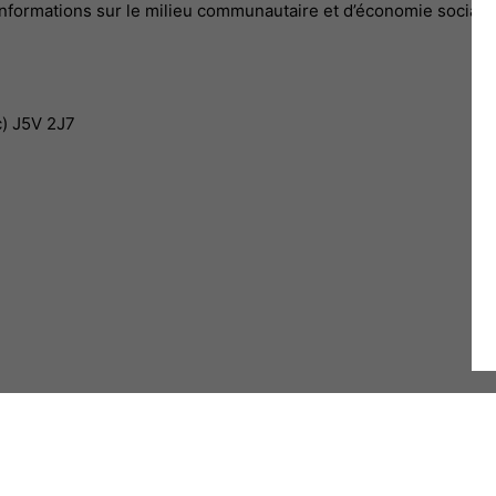
s informations sur le milieu communautaire et d’économie sociale,
c) J5V 2J7