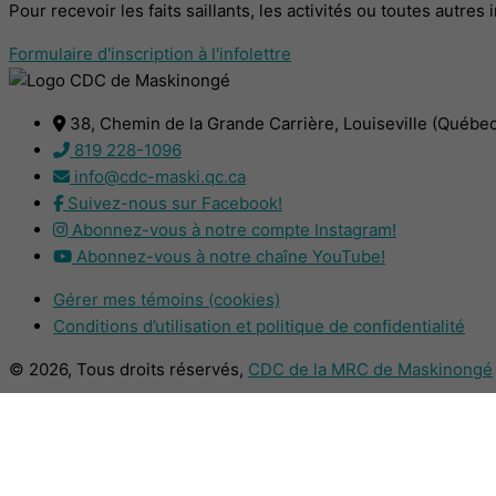
Pour recevoir les faits saillants, les activités ou toutes autre
Formulaire d'inscription à l'infolettre
38, Chemin de la Grande Carrière, Louiseville (Québe
819 228-1096
info@cdc-maski.qc.ca
Suivez-nous sur Facebook!
Abonnez-vous à notre compte Instagram!
Abonnez-vous à notre chaîne YouTube!
Gérer mes témoins (cookies)
Conditions d’utilisation et politique de confidentialité
© 2026, Tous droits réservés,
CDC de la MRC de Maskinongé
DESIGN
+
WEB
+
HÉBERGEMENT