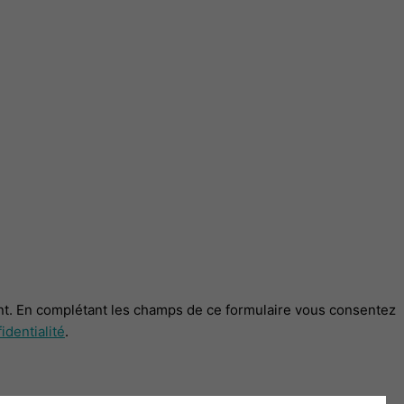
t. En complétant les champs de ce formulaire vous consentez
identialité
.