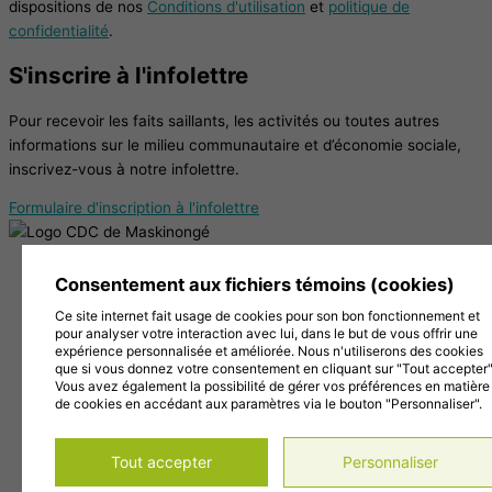
dispositions de nos
Conditions d'utilisation
et
politique de
confidentialité
.
S'inscrire à l'infolettre
Pour recevoir les faits saillants, les activités ou toutes autres
informations sur le milieu communautaire et d’économie sociale,
inscrivez-vous à notre infolettre.
Formulaire d'inscription à l'infolettre
38, Chemin de la Grande Carrière, Louiseville (Québec)
Consentement aux fichiers témoins (cookies)
J5V 2J7
Ce site internet fait usage de cookies pour son bon fonctionnement et
819 228-1096
pour analyser votre interaction avec lui, dans le but de vous offrir une
info@cdc-maski.qc.ca
expérience personnalisée et améliorée. Nous n'utiliserons des cookies
Suivez-nous sur Facebook!
que si vous donnez votre consentement en cliquant sur "Tout accepter"
Vous avez également la possibilité de gérer vos préférences en matière
Abonnez-vous à notre compte Instagram!
de cookies en accédant aux paramètres via le bouton "Personnaliser".
Abonnez-vous à notre chaîne YouTube!
Gérer mes témoins (cookies)
Tout accepter
Personnaliser
Conditions d’utilisation et politique de confidentialité