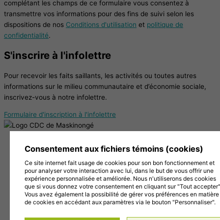
complétant les champs de ce formulaire vous consentez à
transmettre vos informations pour des fins de suivi selon les
dispositions de nos
Conditions d'utilisation
et
politique de
confidentialité
.
S'inscrire à l'infolettre
Pour recevoir les faits saillants, les activités ou toutes autres
informations sur le milieu communautaire et d’économie sociale,
inscrivez-vous à notre infolettre.
Formulaire d'inscription à l'infolettre
38, Chemin de la Grande Carrière, Louiseville (Québec)
Consentement aux fichiers témoins (cookies)
J5V 2J7
Ce site internet fait usage de cookies pour son bon fonctionnement et
819 228-1096
pour analyser votre interaction avec lui, dans le but de vous offrir une
info@cdc-maski.qc.ca
expérience personnalisée et améliorée. Nous n'utiliserons des cookies
Suivez-nous sur Facebook!
que si vous donnez votre consentement en cliquant sur "Tout accepter"
Vous avez également la possibilité de gérer vos préférences en matière
Abonnez-vous à notre compte Instagram!
de cookies en accédant aux paramètres via le bouton "Personnaliser".
Abonnez-vous à notre chaîne YouTube!