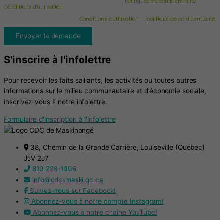
Ce formulaire est protégé par reCAPTCHA et les
Politiques de confidentialité
et
Conditions d'utilisation
de Google s'appliquent. En complétant les champs de ce
formulaire vous consentez à transmettre vos informations pour des fins de suivi
selon les dispositions de nos
Conditions d'utilisation
et
politique de confidentialité
.
Envoyer la demande
S'inscrire à l'infolettre
Pour recevoir les faits saillants, les activités ou toutes autres
informations sur le milieu communautaire et d’économie sociale,
inscrivez-vous à notre infolettre.
Formulaire d'inscription à l'infolettre
38, Chemin de la Grande Carrière, Louiseville (Québec)
J5V 2J7
819 228-1096
info@cdc-maski.qc.ca
Suivez-nous sur Facebook!
Abonnez-vous à notre compte Instagram!
Abonnez-vous à notre chaîne YouTube!