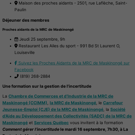
Maison des proches aidants - 2501, rue Laflèche, Saint-
Paulin
Déjeuner des membres
Proches aidants de la MRC de Maskinongé
Jeudi 25 septembre, 9h
Restaurant Les Ailes du sport - 991 Bd St Laurent O,
Louiseville
Suivez les Proches Aidants de la MRC de Maskinongé sur
Facebook
(819) 268-2884
Une formation sur la gestion de l'incertitude
La
Chambre de Commerces et d’Industrie de la MRC de
Maskinongé (CCIMM)
,
la MRC de Maskinongé
, le
Carrefour
Jeunesse-Emploi (CJE) de la MRC de Maskinongé
, la
Société
d’Aide au Développement des Collectivités (SADC) de la MRC de
Maskinongé
et
Services Québec
vous invitent à la formation
Comment gérer l’incertitude
le mardi 16 septembre, 7h30, à La