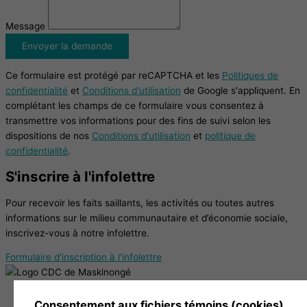
Message
Envoyer la demande
Ce formulaire est protégé par reCAPTCHA et les
Politiques de
confidentialité
et
Conditions d'utilisation
de Google s'appliquent. En
complétant les champs de ce formulaire vous consentez à
transmettre vos informations pour des fins de suivi selon les
dispositions de nos
Conditions d'utilisation
et
politique de
confidentialité
.
S'inscrire à l'infolettre
Pour recevoir les faits saillants, les activités ou toutes autres
informations sur le milieu communautaire et d’économie sociale,
inscrivez-vous à notre infolettre.
Formulaire d'inscription à l'infolettre
38, Chemin de la Grande Carrière, Louiseville (Québec)
Consentement aux fichiers témoins (cookies)