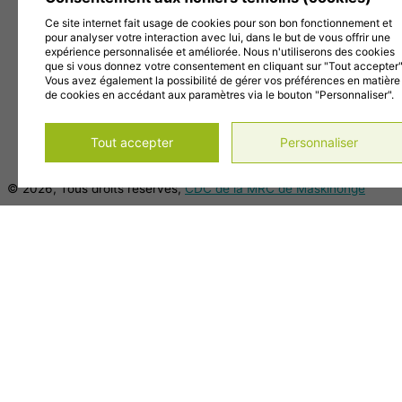
J5V 2J7
Ce site internet fait usage de cookies pour son bon fonctionnement et
819 228-1096
pour analyser votre interaction avec lui, dans le but de vous offrir une
info@cdc-maski.qc.ca
expérience personnalisée et améliorée. Nous n'utiliserons des cookies
Suivez-nous sur Facebook!
que si vous donnez votre consentement en cliquant sur "Tout accepter"
Vous avez également la possibilité de gérer vos préférences en matière
Abonnez-vous à notre compte Instagram!
de cookies en accédant aux paramètres via le bouton "Personnaliser".
Abonnez-vous à notre chaîne YouTube!
Gérer mes témoins (cookies)
Tout accepter
Personnaliser
Conditions d’utilisation et politique de confidentialité
© 2026, Tous droits réservés,
CDC de la MRC de Maskinongé
DESIGN
+
WEB
+
HÉBERGEMENT
Main Menu
Accueil
À propos
Notre histoire