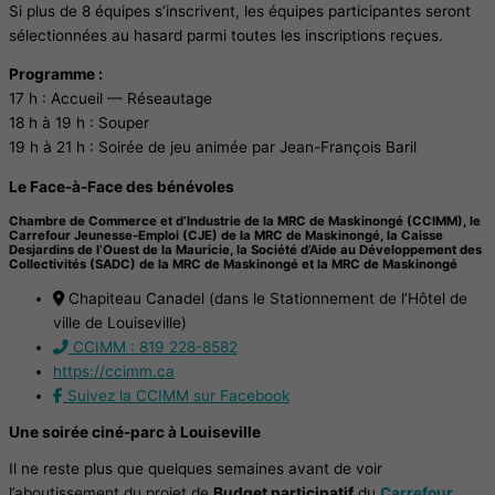
Si plus de 8 équipes s’inscrivent, les équipes participantes seront
sélectionnées au hasard parmi toutes les inscriptions reçues.
Programme :
17 h : Accueil — Réseautage
18 h à 19 h : Souper
19 h à 21 h : Soirée de jeu animée par Jean-François Baril
Le Face-à-Face des bénévoles
Chambre de Commerce et d’Industrie de la MRC de Maskinongé (CCIMM), le
Carrefour Jeunesse-Emploi (CJE) de la MRC de Maskinongé, la Caisse
Desjardins de l’Ouest de la Mauricie, la Société d’Aide au Développement des
Collectivités (SADC) de la MRC de Maskinongé et la MRC de Maskinongé
Chapiteau Canadel (dans le Stationnement de l’Hôtel de
ville de Louiseville)
CCIMM : 819 228-8582
https://ccimm.ca
Suivez la CCIMM sur Facebook
Une soirée ciné-parc à Louiseville
Il ne reste plus que quelques semaines avant de voir
l’aboutissement du projet de
Budget participatif
du
Carrefour