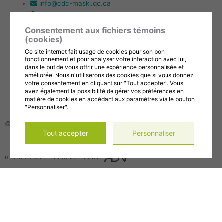
info@cdc-maski.qc.ca
Suivez-nous sur Facebook!
Abonnez-vous à notre compte Instagram!
Consentement aux fichiers témoins
Abonnez-vous à notre chaîne YouTube!
(cookies)
Ce site internet fait usage de cookies pour son bon
fonctionnement et pour analyser votre interaction avec lui,
Gérer mes témoins (cookies)
dans le but de vous offrir une expérience personnalisée et
améliorée. Nous n'utiliserons des cookies que si vous donnez
Conditions d’utilisation et politique de confidentialité
votre consentement en cliquant sur "Tout accepter". Vous
avez également la possibilité de gérer vos préférences en
matière de cookies en accédant aux paramètres via le bouton
"Personnaliser".
© 2026, Tous droits réservés,
CDC de la MRC de Maskinongé
Tout accepter
Personnaliser
DESIGN
+
WEB
+
HÉBERGEMENT