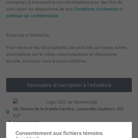
consentez à transmettre vos informations pour des fins de
suivi selon les dispositions de nos
Conditions d'utilisation
et
politique de confidentialité
.
S'inscrire à l'infolettre
Pour recevoir les faits saillants, les activités ou toutes autres
informations sur le milieu communautaire et d’économie
sociale, inscrivez-vous à notre infolettre.
Formulaire d'inscription à l'infolettre
38, Chemin de la Grande Carrière, Louiseville (Québec) J5V
2J7
819 228-1096
info@cdc-maski.qc.ca
Consentement aux fichiers témoins
Suivez-nous sur Facebook!