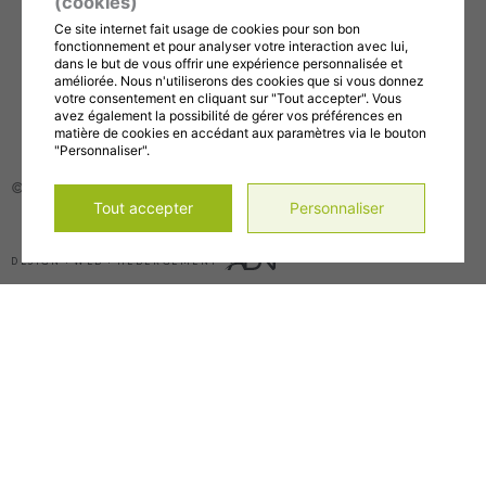
(cookies)
Abonnez-vous à notre compte Instagram!
Ce site internet fait usage de cookies pour son bon
Abonnez-vous à notre chaîne YouTube!
fonctionnement et pour analyser votre interaction avec lui,
dans le but de vous offrir une expérience personnalisée et
améliorée. Nous n'utiliserons des cookies que si vous donnez
Gérer mes témoins (cookies)
votre consentement en cliquant sur "Tout accepter". Vous
Conditions d’utilisation et politique de confidentialité
avez également la possibilité de gérer vos préférences en
matière de cookies en accédant aux paramètres via le bouton
"Personnaliser".
© 2026, Tous droits réservés,
CDC de la MRC de Maskinongé
Tout accepter
Personnaliser
DESIGN
+
WEB
+
HÉBERGEMENT
Accueil
Main
À propos
Menu
Notre histoire