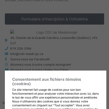
Formulaire d'inscription à l'infolettre
38, Chemin de la Grande Carrière, Louiseville (Québec) J5V
2J7
819 228-1096
info@cdc-maski.qc.ca
Suivez-nous sur Facebook!
Abonnez-vous à notre compte Instagram!
Abonnez-vous à notre chaîne YouTube!
Consentement aux fichiers témoins
Gérer mes témoins (cookies)
(cookies)
Conditions d’utilisation et politique de confidentialité
Ce site internet fait usage de cookies pour son bon
fonctionnement et pour analyser votre interaction avec lui, dans
le but de vous offrir une expérience personnalisée et améliorée.
Nous n'utiliserons des cookies que si vous donnez votre
© 2026, Tous droits réservés,
CDC de la MRC de Maskinongé
consentement en cliquant sur "Tout accepter". Vous avez