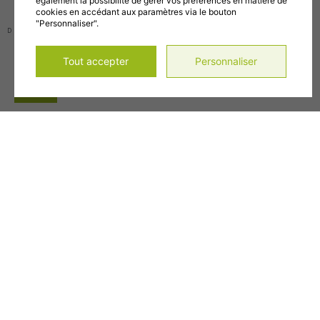
également la possibilité de gérer vos préférences en matière de
cookies en accédant aux paramètres via le bouton
"Personnaliser".
DESIGN
+
WEB
+
HÉBERGEMENT
Tout accepter
Personnaliser
Accueil
Main
À propos
Menu
Notre histoire
Mission, vision et objectifs
Membres du C.A.
Notre équipe
Membres
Nos membres
Devenir membre
Zone membre