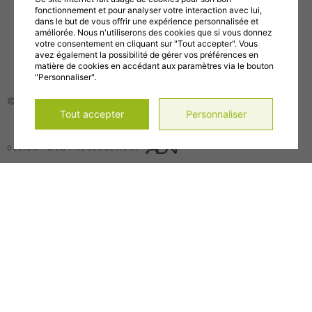
Abonnez-vous à notre chaîne YouTube!
fonctionnement et pour analyser votre interaction avec lui,
dans le but de vous offrir une expérience personnalisée et
améliorée. Nous n'utiliserons des cookies que si vous donnez
Gérer mes témoins (cookies)
votre consentement en cliquant sur "Tout accepter". Vous
Conditions d’utilisation et politique de confidentialité
avez également la possibilité de gérer vos préférences en
matière de cookies en accédant aux paramètres via le bouton
"Personnaliser".
© 2026, Tous droits réservés,
CDC de la MRC de Maskinongé
Tout accepter
Personnaliser
DESIGN
+
WEB
+
HÉBERGEMENT
Accueil
Main
À propos
Menu
Notre histoire
Mission, vision et objectifs