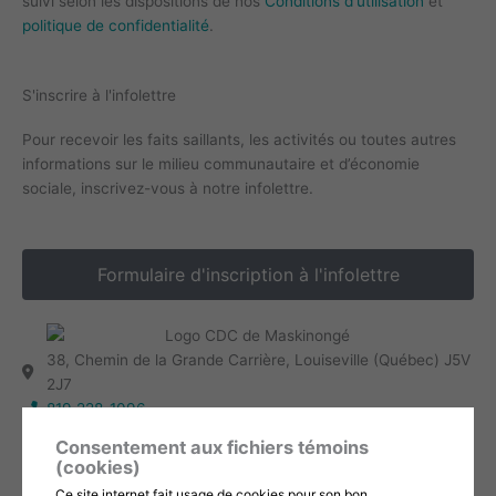
suivi selon les dispositions de nos
Conditions d'utilisation
et
politique de confidentialité
.
S'inscrire à l'infolettre
Pour recevoir les faits saillants, les activités ou toutes autres
informations sur le milieu communautaire et d’économie
sociale, inscrivez-vous à notre infolettre.
Formulaire d'inscription à l'infolettre
38, Chemin de la Grande Carrière, Louiseville (Québec) J5V
2J7
819 228-1096
info@cdc-maski.qc.ca
Consentement aux fichiers témoins
Suivez-nous sur Facebook!
(cookies)
Abonnez-vous à notre compte Instagram!
Ce site internet fait usage de cookies pour son bon