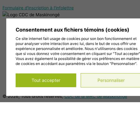
Formulaire d'inscription à l'infolettre
38, Chemin de la Grande Carrière, Louiseville (Québec)
Consentement aux fichiers témoins (cookies)
J5V 2J7
Ce site internet fait usage de cookies pour son bon fonctionnement et
819 228-1096
pour analyser votre interaction avec lui, dans le but de vous offrir une
info@cdc-maski.qc.ca
expérience personnalisée et améliorée. Nous n'utiliserons des cookies
Suivez-nous sur Facebook!
que si vous donnez votre consentement en cliquant sur "Tout accepter"
Vous avez également la possibilité de gérer vos préférences en matière
Abonnez-vous à notre compte Instagram!
de cookies en accédant aux paramètres via le bouton "Personnaliser".
Abonnez-vous à notre chaîne YouTube!
Gérer mes témoins (cookies)
Tout accepter
Personnaliser
Conditions d’utilisation et politique de confidentialité
© 2026, Tous droits réservés,
CDC de la MRC de Maskinongé
DESIGN
+
WEB
+
HÉBERGEMENT
Main Menu