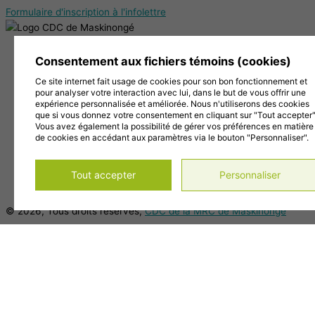
Formulaire d'inscription à l'infolettre
38, Chemin de la Grande Carrière, Louiseville (Québec)
Consentement aux fichiers témoins (cookies)
J5V 2J7
Ce site internet fait usage de cookies pour son bon fonctionnement et
819 228-1096
pour analyser votre interaction avec lui, dans le but de vous offrir une
info@cdc-maski.qc.ca
expérience personnalisée et améliorée. Nous n'utiliserons des cookies
Suivez-nous sur Facebook!
que si vous donnez votre consentement en cliquant sur "Tout accepter"
Vous avez également la possibilité de gérer vos préférences en matière
Abonnez-vous à notre compte Instagram!
de cookies en accédant aux paramètres via le bouton "Personnaliser".
Abonnez-vous à notre chaîne YouTube!
Gérer mes témoins (cookies)
Tout accepter
Personnaliser
Conditions d’utilisation et politique de confidentialité
© 2026, Tous droits réservés,
CDC de la MRC de Maskinongé
DESIGN
+
WEB
+
HÉBERGEMENT
Main Menu