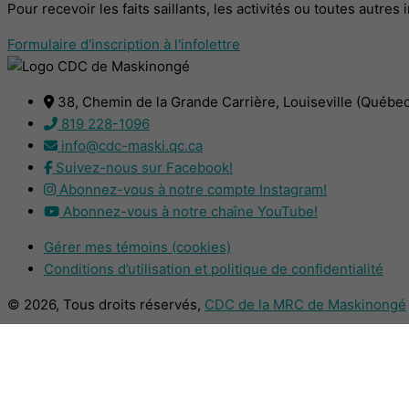
Pour recevoir les faits saillants, les activités ou toutes autre
Formulaire d'inscription à l'infolettre
38, Chemin de la Grande Carrière, Louiseville (Québe
819 228-1096
info@cdc-maski.qc.ca
Suivez-nous sur Facebook!
Abonnez-vous à notre compte Instagram!
Abonnez-vous à notre chaîne YouTube!
Gérer mes témoins (cookies)
Conditions d’utilisation et politique de confidentialité
© 2026, Tous droits réservés,
CDC de la MRC de Maskinongé
DESIGN
+
WEB
+
HÉBERGEMENT