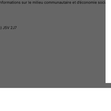
s informations sur le milieu communautaire et d’économie sociale,
c) J5V 2J7