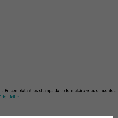
t. En complétant les champs de ce formulaire vous consentez
identialité
.