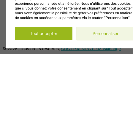
info@cdc-maski.qc.ca
expérience personnalisée et améliorée. Nous n'utiliserons des cookies
Suivez-nous sur Facebook!
que si vous donnez votre consentement en cliquant sur "Tout accepter"
Vous avez également la possibilité de gérer vos préférences en matière
Abonnez-vous à notre compte Instagram!
de cookies en accédant aux paramètres via le bouton "Personnaliser".
Abonnez-vous à notre chaîne YouTube!
Gérer mes témoins (cookies)
Tout accepter
Personnaliser
Conditions d’utilisation et politique de confidentialité
© 2026, Tous droits réservés,
CDC de la MRC de Maskinongé
DESIGN
+
WEB
+
HÉBERGEMENT
Main Menu
Accueil
À propos
Notre histoire
Mission, vision et objectifs
Membres du C.A.