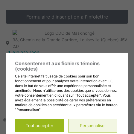
Formulaire d'inscription à l'infolettre
38, Chemin de la Grande Carrière, Louiseville (Québec) J5V
2J7
819 228-1096
info@cdc-maski.qc.ca
Consentement aux fichiers témoins
Suivez-nous sur Facebook!
(cookies)
Abonnez-vous à notre compte Instagram!
Ce site internet fait usage de cookies pour son bon
Abonnez-vous à notre chaîne YouTube!
fonctionnement et pour analyser votre interaction avec lui,
dans le but de vous offrir une expérience personnalisée et
améliorée. Nous n'utiliserons des cookies que si vous donnez
Gérer mes témoins (cookies)
votre consentement en cliquant sur "Tout accepter". Vous
Conditions d’utilisation et politique de confidentialité
avez également la possibilité de gérer vos préférences en
matière de cookies en accédant aux paramètres via le bouton
"Personnaliser".
© 2026, Tous droits réservés,
CDC de la MRC de Maskinongé
Tout accepter
Personnaliser