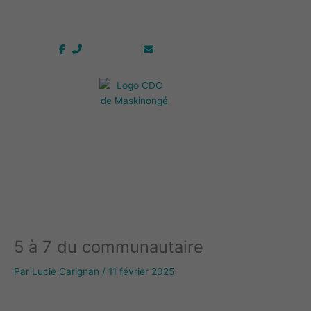
Aller
Corporation de développement communautaire de la MRC de
au
Maskinongé
contenu
819 228-1096
info@cdc-maski.qc.ca
5 à 7 du communautaire
Par
Lucie Carignan
/
11 février 2025