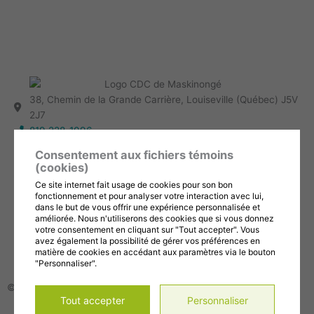
Formulaire d'inscription à l'infolettre
38, Chemin de la Grande Carrière, Louiseville (Québec) J5V
2J7
819 228-1096
info@cdc-maski.qc.ca
Consentement aux fichiers témoins
Suivez-nous sur Facebook!
(cookies)
Abonnez-vous à notre compte Instagram!
Ce site internet fait usage de cookies pour son bon
Abonnez-vous à notre chaîne YouTube!
fonctionnement et pour analyser votre interaction avec lui,
dans le but de vous offrir une expérience personnalisée et
améliorée. Nous n'utiliserons des cookies que si vous donnez
Gérer mes témoins (cookies)
votre consentement en cliquant sur "Tout accepter". Vous
Conditions d’utilisation et politique de confidentialité
avez également la possibilité de gérer vos préférences en
matière de cookies en accédant aux paramètres via le bouton
"Personnaliser".
© 2026, Tous droits réservés,
CDC de la MRC de Maskinongé
Tout accepter
Personnaliser